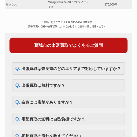
Yanagisawa S-991 ソプラノサッ
サックス
175,000円
クス
YAMAHA YBS-41II バリトンサ
サックス
175,000円
ックス
*価格はあくまでサイト制作時の参考価格です。
オーボエ
Fossati FJ-77
154,000円
売る時期や当社の在庫状況によってかわるので是非一度ご連絡ください。
ピッコロ
Pearl Flute PFP-105
56,000円
フルート
Muramatsu Flute EXIII
63,000円
葛城市の楽器買取でよくあるご質問
クラリネット
ヤマハ 450
23,800円
コルネット
BESSON 600
28,000円
チューバ
MIRAPHONE B86A
280,000円
BACH Stradivarius Model 37
Q. 出張買取は奈良県のどのエリアまで対応していますか？
トランペット
73,500円
ML
YAMAHA YSL882UII テナーバ
トロンボーン
105,000円
ストロンボーン
Q. 出張買取は無料ですか？
F.BESSON BE-702 フレンチホ
ホルン
62,300円
ルン
ユーフォニアム
ウィルソン TA-2900
332,500円
Q. 奈良には店舗がありますか？
Q. 宅配買取の送料は自己負担ですか？
Q. 宅配買取の流れを教えてください。