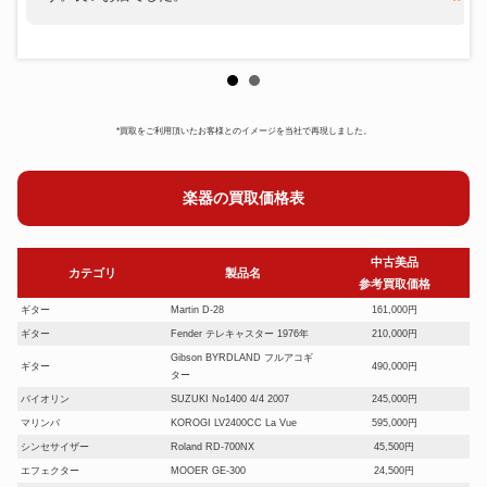
*買取をご利用頂いたお客様とのイメージを当社で再現しました。
楽器の買取価格表
中古美品
カテゴリ
製品名
参考買取価格
ギター
Martin D-28
161,000円
ギター
Fender テレキャスター 1976年
210,000円
Gibson BYRDLAND フルアコギ
ギター
490,000円
ター
バイオリン
SUZUKI No1400 4/4 2007
245,000円
マリンバ
KOROGI LV2400CC La Vue
595,000円
シンセサイザー
Roland RD-700NX
45,500円
エフェクター
MOOER GE-300
24,500円