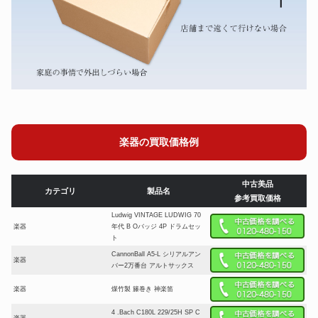
楽器の買取価格例
中古美品
カテゴリ
製品名
参考買取価格
Ludwig VINTAGE LUDWIG 70
楽器
年代 B Oバッジ 4P ドラムセッ
ト
CannonBall A5-L シリアルアン
楽器
バー2万番台 アルトサックス
楽器
煤竹製 籐巻き 神楽笛
4 .Bach C180L 229/25H SP C
楽器