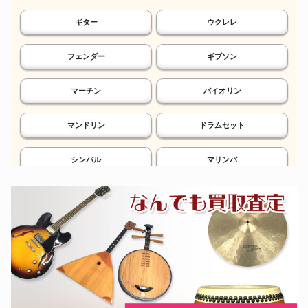
ギター
ウクレレ
フェンダー
ギブソン
マーチン
バイオリン
マンドリン
ドラムセット
シンバル
マリンバ
鉄琴
電子ドラム
シンセサイザー
エフェクター
ソプラノサックス
アルトサックス
テナーサックス
バリトンサックス