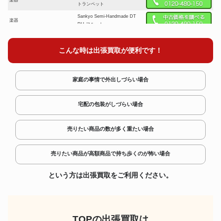
トランペット
Sankyo Semi-Handmade DT
楽器
RH フルート
Landscape SWB-GAMBA コン
楽器
トラバス
こんな時は出張買取が便利です！
楽器
Jupiter バスクラリネッ
ESP SUGIZO First Original
家庭の事情で外出しづらい場合
楽器
Signature Model PR-ICloud
Guitar All-White w エレキギター
宅配の包装がしづらい場合
Antonius Stradivarius 3/4バイオ
楽器
リン
YAMAHA YTS-82Z G1 Neck テ
楽器
売りたい商品の数が多く重たい場合
ナーサックス
Dave Guardala アルトサックス
楽器
用マウスピース
売りたい商品が高額商品で持ち歩くのが怖い場合
Wenzel Meinl 105CL フルダブ
楽器
ルホルン
という方は出張買取をご利用ください。
楽器
B&S CR42 SP コルネット
楽器
本管 乱節 笙
TOPの出張買取は