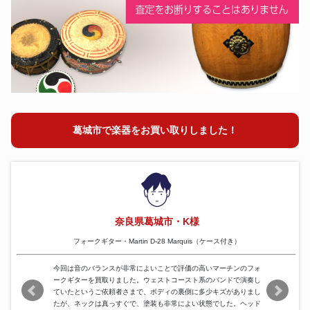
オーボエ
ピッコロ
ファゴット
フルート
クラリネット
コルネット
チューバ
トランペット
葛城市で楽器をお買い取りしました！
トロンボーン
ホルン
ユーフォニアム
尺八
奈良県葛城市・K様
フォークギター・Martin D-28 Marquis（ケース付き）
今回は音のバランスが非常によいことで評価の高いマーチンのフォ
ークギターを買取りました。ウェストコースト系のバンドで演奏し
ていたというご依頼者さまで、ボディの裏側に多少キズがありまし
たが、ネックは真っすぐで、塗装も非常によい状態でした。ヘッド