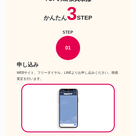
楽器
MATEKI Ag943 RCE フルート
3
SUZUKAWA GUITARS OMc-
かんたん
STEP
楽器
03br German Spruce Jacaranda
アコースティックギター
STEP
楽器
K&M 150/1 ファゴットスタンド
Getzen 3047AFY テナーバスト
楽器
01
ロンボーン
Kolya Panhuyzen クラシックギ
楽器
ター
申し込み
YAMAHA ELS-02C #1 エレクト
楽器
WEBサイト、フリーダイヤル、LINEよりお申し込みください。簡易
ーン
査定を行います。