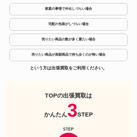
ト STS805S C-D
家庭の事情で外出しづらい場合
Roland TD-17KVX2-S ドラム用
ドラムセット
ヘッドホン付き Pearlハードウェ
アセット 電子ドラムセット
宅配の包装がしづらい場合
TAMA WBS42S-MBR ドラムセ
ドラムセット
ット
売りたい商品の数が多く重たい場合
ソナー ドラムセット STUDIO
ドラムセット
スタジオ SN-AQ2ST 20
タマ SU42RS-SPM
売りたい商品が高額商品で持ち歩くのが怖い場合
ドラムセット
SUPERSTAR REISSUE 4pcs
Shell ドラムキット
という方は出張買取をご利用ください。
カノウプス YAIBA II BOP KIT
ドラムセット
Indigo Matt LQ 刃II
YAMAHA DTX6K3-XUPD 電子
ドラムセット
ドラムセット
ナタール Zenith KZN-TR-FBL
TOPの出張買取は
ドラムセット
Forge Blue ドラムセット
3
ヴォックス Telstar Maple ドラ
ドラムセット
ムセット
かんたん
STEP
TMP2F4LCS ヤマハ Tour
ドラムセット
Custom ドラムシェルパック
22BD リコライスサテン
STEP
パール PRESIDENT SERIES