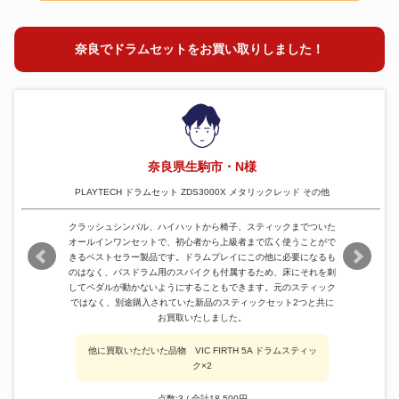
奈良でドラムセットをお買い取りしました！
奈良県生駒市・N様
PLAYTECH ドラムセット ZDS3000X メタリックレッド その他
クラッシュシンバル、ハイハットから椅子、スティックまでついた
オールインワンセットで、初心者から上級者まで広く使うことがで
きるベストセラー製品です。ドラムプレイにこの他に必要になるも
のはなく、バスドラム用のスパイクも付属するため、床にそれを刺
してペダルが動かないようにすることもできます。元のスティック
ではなく、別途購入されていた新品のスティックセット2つと共に
お買取いたしました。
他に買取いただいた品物 VIC FIRTH 5A ドラムスティッ
ク×2
点数:3 / 合計18,500円