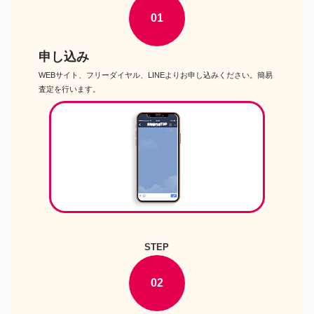
ドラムセット
PHENOLIC デラックス ドラム
01
セット PSD-SHP923/75
VOX Telstar 2020 ヴィンテージ
ドラムセット
スタイル ドラムセット
申し込み
ヤマハ Junior kit DJK6F5CR グ
ドラムセット
ランベリーレッド シェルセット
WEBサイト、フリーダイヤル、LINEよりお申し込みください。簡易
ハードウェアHWJK
査定を行います。
YAMAHA RYDEEN
ドラムセット
RDP2F5STD BGG ドラムセッ
ト
パール EXPORT EXX Covering
ドラムセット
シンバル付ドラムフルセット
EXX725S CN 31
STEP
02