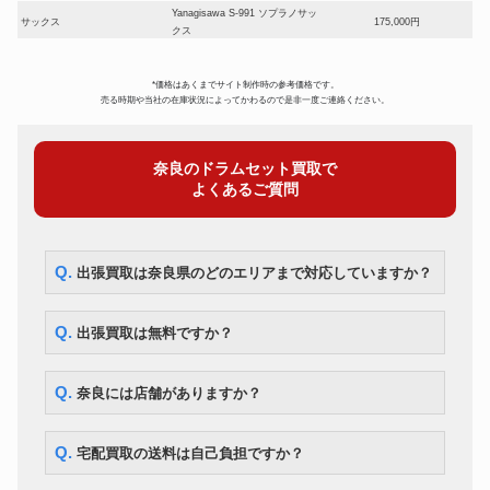
Yanagisawa S-991 ソプラノサッ
サックス
175,000円
クス
YAMAHA YBS-41II バリトンサ
サックス
175,000円
ックス
*価格はあくまでサイト制作時の参考価格です。
オーボエ
Fossati FJ-77
154,000円
売る時期や当社の在庫状況によってかわるので是非一度ご連絡ください。
ピッコロ
Pearl Flute PFP-105
56,000円
フルート
Muramatsu Flute EXIII
63,000円
奈良のドラムセット買取で
クラリネット
ヤマハ 450
23,800円
よくあるご質問
コルネット
BESSON 600
28,000円
チューバ
MIRAPHONE B86A
280,000円
BACH Stradivarius Model 37
トランペット
73,500円
ML
Q. 出張買取は奈良県のどのエリアまで対応していますか？
YAMAHA YSL882UII テナーバ
トロンボーン
105,000円
ストロンボーン
F.BESSON BE-702 フレンチホ
Q. 出張買取は無料ですか？
ホルン
62,300円
ルン
ユーフォニアム
ウィルソン TA-2900
332,500円
Q. 奈良には店舗がありますか？
Q. 宅配買取の送料は自己負担ですか？