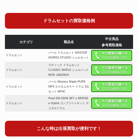
ドラムセットの買取価格例
中古美品
カテゴリ
製品名
参考買取価格
パール ドラムセット MASTER
ドラムセット
WORKS STUDIO シェルセット
ラディック ドラムセット
ドラムセット
CLASSIC MAPLE シェルパック
MOD L88204AX
パール Masters Maple PURE
ドラムセット
MP4 カスタムカラー ドラム 5点
セット MP4C
Pearl EM-53HB SET e MERGE
ドラムセット
e Hybrid コンプリートキット デ
ジタルドラム
グレッチ ドラム レナウン シリ
ドラムセット
ーズ プレミアムニトロ フィニッ
シュ RN2-E605 ドラムセット
こんな時は出張買取が便利です！
Pearl Session Studio Select コ
ドラムセット
ンパクトサイズ ドラムフルセッ