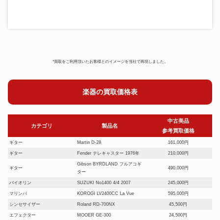
*買取をご利用頂いたお客様とのイメージを当社で再現しました。
楽器の買取価格表
中古美品
カテゴリ
製品名
参考買取価格
ギター
Martin D-28
161,000円
ギター
Fender テレキャスター 1976年
210,000円
Gibson BYRDLAND フルアコギ
ギター
490,000円
ター
バイオリン
SUZUKI No1400 4/4 2007
245,000円
マリンバ
KOROGI LV2400CC La Vue
595,000円
シンセサイザー
Roland RD-700NX
45,500円
エフェクター
MOOER GE-300
24,500円