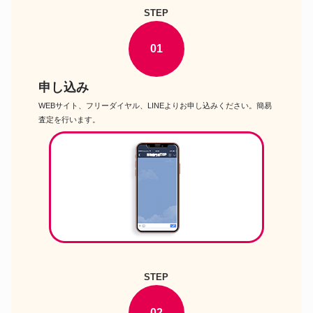
STEP
琴古流 三印 二尺四寸 竹勇 田嶋
尺八
撰
尺八
河野玉水 都山流 一尺八寸
01
尺八
晏弘 琴古流 二尺三寸
申し込み
WEBサイト、フリーダイヤル、LINEよりお申し込みください。簡易
査定を行います。
STEP
02