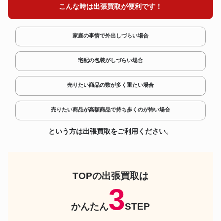
こんな時は出張買取が便利です！
容山 都山流 銀三線籐巻 一尺八
尺八
寸
尺八
真山 都山流 尺八 一尺六寸
家庭の事情で外出しづらい場合
尺八
鈴士 琴古流 三印 一尺八寸
宅配の包装がしづらい場合
河野玉山 琴古流 二印 銀三線籐
尺八
巻 一尺七寸
売りたい商品の数が多く重たい場合
尺八
竹仙 琴古流 尺八 一尺四寸
売りたい商品が高額商品で持ち歩くのが怖い場合
尺八
都童 都山流 銀太巻 一尺八寸
という方は出張買取をご利用ください。
尺八
勝関 都山流 尺八 一尺八寸
尺八
忠輔 琴古流 二尺
竹勇 田嶋撰 琴古流 三印 二尺一
尺八
TOPの出張買取は
寸
3
尺八
州鳳 琴古流 二尺六寸
かんたん
STEP
真山 都山流 二印 銀一線籐巻 一
尺八
尺八寸