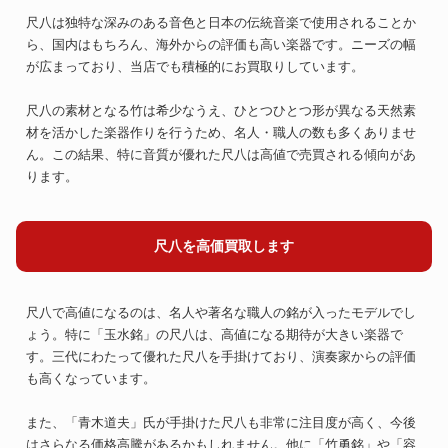
尺八は独特な深みのある音色と日本の伝統音楽で使用されることか
ら、国内はもちろん、海外からの評価も高い楽器です。ニーズの幅
が広まっており、当店でも積極的にお買取りしています。
尺八の素材となる竹は希少なうえ、ひとつひとつ形が異なる天然素
材を活かした楽器作りを行うため、名人・職人の数も多くありませ
ん。この結果、特に音質が優れた尺八は高値で売買される傾向があ
ります。
尺八を高価買取します
尺八で高値になるのは、名人や著名な職人の銘が入ったモデルでし
ょう。特に「玉水銘」の尺八は、高値になる期待が大きい楽器で
す。三代にわたって優れた尺八を手掛けており、演奏家からの評価
も高くなっています。
また、「青木道夫」氏が手掛けた尺八も非常に注目度が高く、今後
はさらなる価格高騰があるかもしれません。他に「竹勇銘」や「容