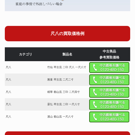
尺八の買取価格例
中古美品
カテゴリ
製品名
参考買取価格
尺八
竹仙 琴古流 二印 尺八 一尺八寸
尺八
雅童 琴古流 二尺二寸
尺八
精華 都山流 三印 二尺四寸
尺八
晏弘 琴古流 二印 一尺八寸
尺八
溪山 都山流 一尺八寸
尺八
琴古流 一尺八寸