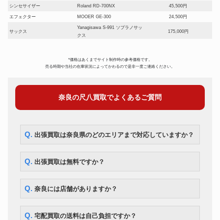
シンセサイザー
Roland RD-700NX
45,500円
エフェクター
MOOER GE-300
24,500円
Yanagisawa S-991 ソプラノサッ
サックス
175,000円
クス
YAMAHA YBS-41II バリトンサ
サックス
175,000円
ックス
*価格はあくまでサイト制作時の参考価格です。
オーボエ
Fossati FJ-77
154,000円
売る時期や当社の在庫状況によってかわるので是非一度ご連絡ください。
ピッコロ
Pearl Flute PFP-105
56,000円
フルート
Muramatsu Flute EXIII
63,000円
奈良の尺八買取でよくあるご質問
クラリネット
ヤマハ 450
23,800円
コルネット
BESSON 600
28,000円
チューバ
MIRAPHONE B86A
280,000円
BACH Stradivarius Model 37
Q. 出張買取は奈良県のどのエリアまで対応していますか？
トランペット
73,500円
ML
YAMAHA YSL882UII テナーバ
トロンボーン
105,000円
ストロンボーン
Q. 出張買取は無料ですか？
F.BESSON BE-702 フレンチホ
ホルン
62,300円
ルン
ユーフォニアム
ウィルソン TA-2900
332,500円
Q. 奈良には店舗がありますか？
Q. 宅配買取の送料は自己負担ですか？