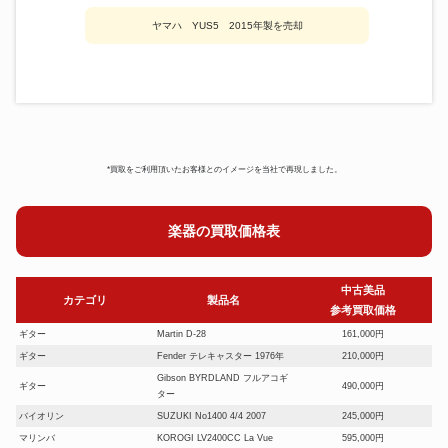
ヤマハ YUS5 2015年製を売却
*買取をご利用頂いたお客様とのイメージを当社で再現しました。
楽器の買取価格表
中古美品
カテゴリ
製品名
参考買取価格
ギター
Martin D-28
161,000円
ギター
Fender テレキャスター 1976年
210,000円
Gibson BYRDLAND フルアコギ
ギター
490,000円
ター
バイオリン
SUZUKI No1400 4/4 2007
245,000円
マリンバ
KOROGI LV2400CC La Vue
595,000円