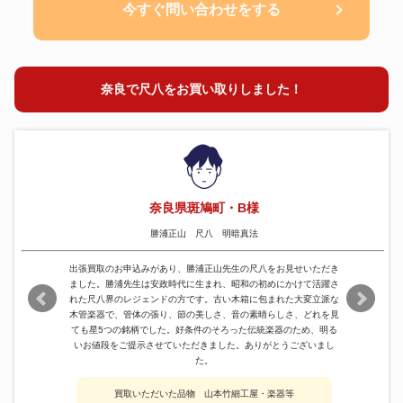
今すぐ問い合わせをする
奈良で尺八をお買い取りしました！
奈良県斑鳩町・B様
勝浦正山 尺八 明暗真法
出張買取のお申込みがあり、勝浦正山先生の尺八をお見せいただき
ました。勝浦先生は安政時代に生まれ、昭和の初めにかけて活躍さ
れた尺八界のレジェンドの方です。古い木箱に包まれた大変立派な
木管楽器で、管体の張り、節の美しさ、音の素晴らしさ、どれを見
ても星5つの銘柄でした。好条件のそろった伝統楽器のため、明る
いお値段をご提示させていただきました。ありがとうございまし
た。
買取いただいた品物 山本竹細工屋・楽器等