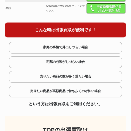
YANAGISAWA B900 バリトンサ
楽器
ックス
Fender Japan TL69-
楽器
150Telecaster All Rose 1995 エ
レキギター
こんな時は出張買取が便利です！
楽器
Alexander 145M テナーホルン
家庭の事情で外出しづらい場合
楽器
Gliga Gama 2 ビオラ
SEQUENTIAL CIRCUITS INC
宅配の包装がしづらい場合
楽器
PROPHET-5 REV.3.2 シンセサ
イザー
楽器
P LP522X-AW CLASSIC コンガ
売りたい商品の数が多く重たい場合
A. Selmer MARK VI 彫刻付 シ
楽器
リアルナンバー18万3千番 テナ
売りたい商品が高額商品で持ち歩くのが怖い場合
ーサックス
G&P Trumpet Flora 1176 トラン
という方は出張買取をご利用ください。
楽器
ペット
楽器
竹製 煤竹 龍笛
ERVIN SOMOGYI JUMBO
TOPの出張買取は
楽器
JACARANDA 1991年製 エレア