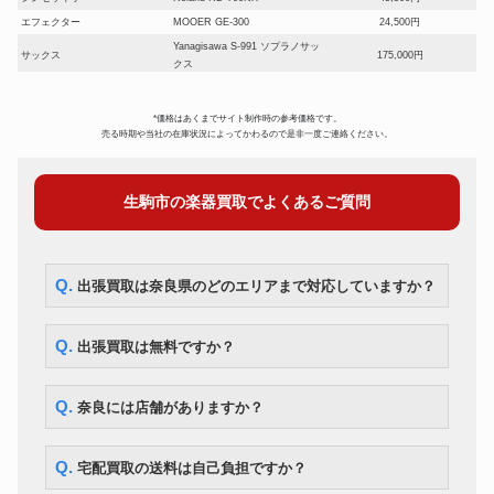
エフェクター
MOOER GE-300
24,500円
Yanagisawa S-991 ソプラノサッ
サックス
175,000円
クス
YAMAHA YBS-41II バリトンサ
サックス
175,000円
ックス
*価格はあくまでサイト制作時の参考価格です。
オーボエ
Fossati FJ-77
154,000円
売る時期や当社の在庫状況によってかわるので是非一度ご連絡ください。
ピッコロ
Pearl Flute PFP-105
56,000円
フルート
Muramatsu Flute EXIII
63,000円
生駒市の楽器買取でよくあるご質問
クラリネット
ヤマハ 450
23,800円
コルネット
BESSON 600
28,000円
チューバ
MIRAPHONE B86A
280,000円
BACH Stradivarius Model 37
Q. 出張買取は奈良県のどのエリアまで対応していますか？
トランペット
73,500円
ML
YAMAHA YSL882UII テナーバ
トロンボーン
105,000円
ストロンボーン
Q. 出張買取は無料ですか？
F.BESSON BE-702 フレンチホ
ホルン
62,300円
ルン
ユーフォニアム
ウィルソン TA-2900
332,500円
Q. 奈良には店舗がありますか？
Q. 宅配買取の送料は自己負担ですか？