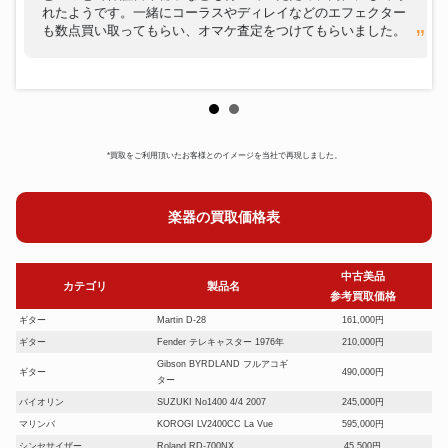
れたようです。一緒にコーラスやディレイなどのエフェクター
も数点買い取ってもらい、オマケ査定をつけてもらいました。
*買取をご利用頂いたお客様とのイメージを当社で再現しました。
楽器の買取価格表
中古美品
カテゴリ
製品名
参考買取価格
ギター
Martin D-28
161,000円
ギター
Fender テレキャスター 1976年
210,000円
Gibson BYRDLAND フルアコギ
ギター
490,000円
ター
バイオリン
SUZUKI No1400 4/4 2007
245,000円
マリンバ
KOROGI LV2400CC La Vue
595,000円
シンセサイザー
Roland RD-700NX
45,500円