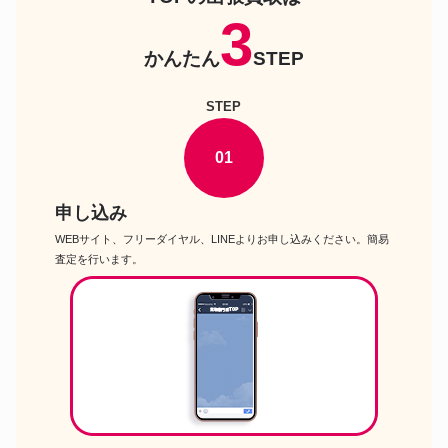
コ
3
楽器
菊八重 F28HS 大正琴
かんたん
STEP
楽器
Benedikt LANG チェロ
STEP
SELMER MARK V ソプラノサ
楽器
ックス
01
西野 春平 NR3 コンサートウク
楽器
レレ
Bach 180ML37/25 SP ライトウ
楽器
申し込み
ェイトモデル トランペット
WEBサイト、フリーダイヤル、LINEよりお申し込みください。簡易
dw DW-9002PC ドラム ツイン
楽器
ペダル
査定を行います。