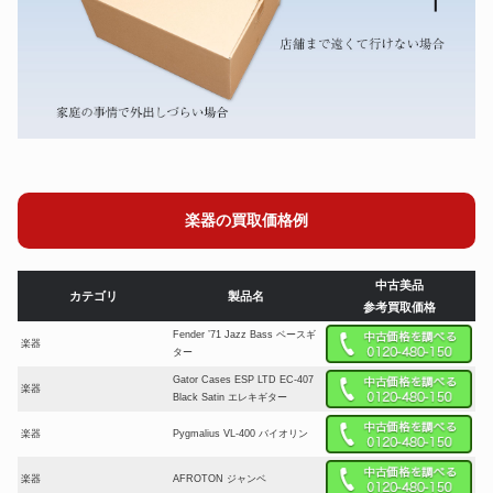
楽器の買取価格例
中古美品
カテゴリ
製品名
参考買取価格
Fender ’71 Jazz Bass ベースギ
楽器
ター
Gator Cases ESP LTD EC-407
楽器
Black Satin エレキギター
楽器
Pygmalius VL-400 バイオリン
楽器
AFROTON ジャンベ