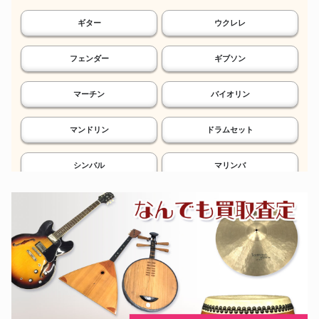
ギター
ウクレレ
フェンダー
ギブソン
マーチン
バイオリン
マンドリン
ドラムセット
シンバル
マリンバ
鉄琴
電子ドラム
シンセサイザー
エフェクター
ソプラノサックス
アルトサックス
テナーサックス
バリトンサックス