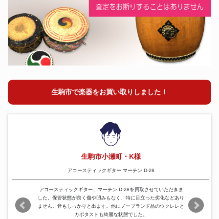
オーボエ
ピッコロ
ファゴット
フルート
クラリネット
コルネット
チューバ
トランペット
生駒市で楽器をお買い取りしました！
トロンボーン
ホルン
ユーフォニアム
尺八
生駒市小瀬町・K様
アコースティックギター マーチン D-28
アコースティックギター、マーチン D-28を買取させていただきま
した。保管状態が良く傷や凹みもなく、特に目立った劣化などあり
ません。音もしっかりと出ます。他にノーブランド品のウクレレと
カポタストも綺麗な状態でした。