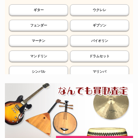
ギター
ウクレレ
フェンダー
ギブソン
マーチン
バイオリン
マンドリン
ドラムセット
シンバル
マリンバ
鉄琴
電子ドラム
シンセサイザー
エフェクター
ソプラノサックス
アルトサックス
テナーサックス
バリトンサックス