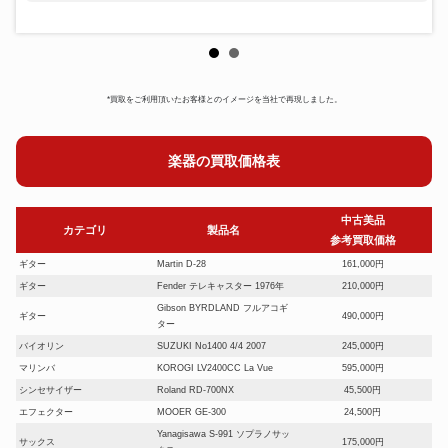
*買取をご利用頂いたお客様とのイメージを当社で再現しました。
楽器の買取価格表
中古美品
カテゴリ
製品名
参考買取価格
ギター
Martin D-28
161,000円
ギター
Fender テレキャスター 1976年
210,000円
Gibson BYRDLAND フルアコギ
ギター
490,000円
ター
バイオリン
SUZUKI No1400 4/4 2007
245,000円
マリンバ
KOROGI LV2400CC La Vue
595,000円
シンセサイザー
Roland RD-700NX
45,500円
エフェクター
MOOER GE-300
24,500円
Yanagisawa S-991 ソプラノサッ
サックス
175,000円