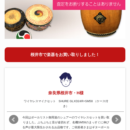
オーボエ
ピッコロ
ファゴット
フルート
クラリネット
コルネット
チューバ
トランペット
桜井市で楽器をお買い取りしました！
トロンボーン
ホルン
ユーフォニアム
尺八
奈良県桜井市・H様
ワイヤレスマイクセット SHURE GLXD24R+SM58 （ケース付
き）
今回はボーカリスト御用達のシュアーのワイヤレスセットを買い取
りました。ぶちぶちと音が途切れず、名機SM58のまっすぐに伸び
る声が最大限生かされるお品物です。ご依頼者さまはギターボーカ