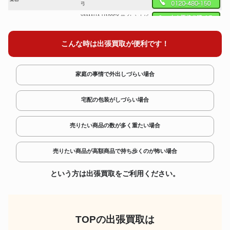
弓
YAMAHA U100SX サイレントピ
楽器
アノ
Jose Ramirez 1a 1977 クラシッ
楽器
こんな時は出張買取が便利です！
クギター
BUGARI 320CH BK ボタン式
楽器
クロマチックアコーディオン
家庭の事情で外出しづらい場合
Alexander 103MBL ダブルホル
楽器
ン
宅配の包装がしづらい場合
ISTANBUL AGOP 30th
楽器
ANNIVERSARY 14インチ ハイ
ハットシンバル
売りたい商品の数が多く重たい場合
James Tyler Studio Elite Jim
楽器
Burst 2013 エレキギター
売りたい商品が高額商品で持ち歩くのが怖い場合
楽器
YAMAHA YCB-861 Cチューバ
KORG Grandstage X 電子ピア
という方は出張買取をご利用ください。
楽器
ノ
Yanagisawa B-WO30BSB バリ
楽器
トンサックス
KLON CENTAUR #2500 Short
楽器
TOPの出張買取は
Tail Gold エフェクター