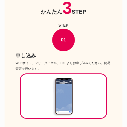
3
楽器
Kazuaki Izumoto バイオリン
かんたん
STEP
楽器
BOSE MA12EX ペア スピーカー
STEP
B.C.Rich USA STEALTH エレ
楽器
キギター
01
楽器
MIYAZAWA AtelierIIフルート
JODY JAZZ Baritone DVNY
楽器
Metal 6 バリトンサックス用マウ
申し込み
スピース
WEBサイト、フリーダイヤル、LINEよりお申し込みください。簡易
Kamaka HF-1D2 コンサートウ
楽器
クレレ
査定を行います。