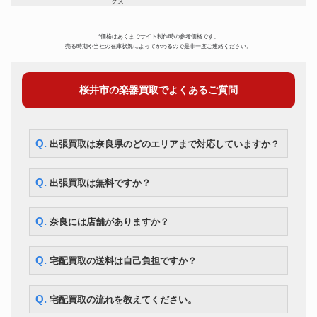
クス
YAMAHA YBS-41II バリトンサ
サックス
175,000円
ックス
*価格はあくまでサイト制作時の参考価格です。
オーボエ
Fossati FJ-77
154,000円
売る時期や当社の在庫状況によってかわるので是非一度ご連絡ください。
ピッコロ
Pearl Flute PFP-105
56,000円
フルート
Muramatsu Flute EXIII
63,000円
桜井市の楽器買取でよくあるご質問
クラリネット
ヤマハ 450
23,800円
コルネット
BESSON 600
28,000円
チューバ
MIRAPHONE B86A
280,000円
BACH Stradivarius Model 37
Q. 出張買取は奈良県のどのエリアまで対応していますか？
トランペット
73,500円
ML
YAMAHA YSL882UII テナーバ
トロンボーン
105,000円
ストロンボーン
Q. 出張買取は無料ですか？
F.BESSON BE-702 フレンチホ
ホルン
62,300円
ルン
ユーフォニアム
ウィルソン TA-2900
332,500円
Q. 奈良には店舗がありますか？
Q. 宅配買取の送料は自己負担ですか？
Q. 宅配買取の流れを教えてください。