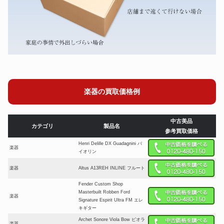
楽器の買取価格例
中古美品
カテゴリ
製品名
参考買取価格
Henri Delille DX Guadagnini バ
楽器
イオリン
楽器
Altus A13REH INLINE フルート
Fender Custom Shop
Masterbuilt Robben Ford
楽器
Signature Espirit Ultra FM エレ
キギター
Archet Sonore Viola Bow ビオラ
楽器