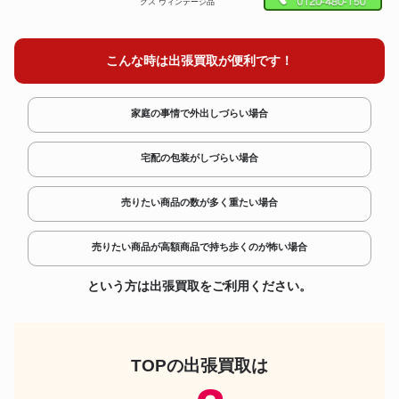
クス ヴィンテージ品
HOHNER SUPER 64 X クロマ
楽器
チックハーモニカ
こんな時は出張買取が便利です！
GIBSON TB-250 バンジョー ヴ
楽器
ィンテージ品
楽器
Calace No.16bis マンドリン
家庭の事情で外出しづらい場合
Powell コンセルヴァトリーシル
楽器
バー フルート
宅配の包装がしづらい場合
楽器
真壁型 沖縄三線
売りたい商品の数が多く重たい場合
Mosrite The Ventures Bass
楽器
1965 エレキベース
売りたい商品が高額商品で持ち歩くのが怖い場合
楽器
FINKEL Sartory バイオリン 弓
Fender Custom Shop 1951
という方は出張買取をご利用ください。
楽器
Nocaster NOS
moog Matriarch 4ボイス パラフ
楽器
ォニック セミモジュラーアナロ
グシンセサイザー
TOPの出張買取は
Bad Cat Black Cat 15R 1×1 ア
楽器
ンプ