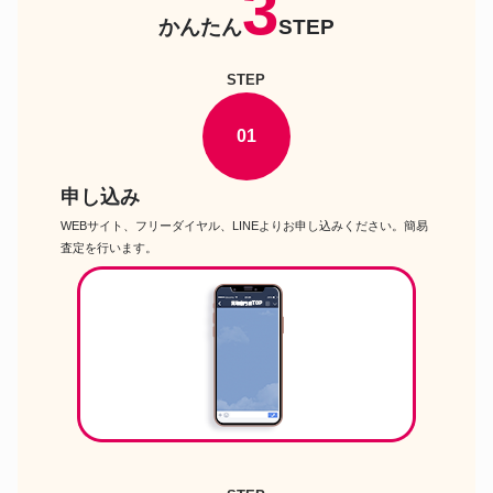
3
楽器
Ti amo ダブル オカリナ
かんたん
STEP
Roderich Paesold PA604J チェ
楽器
ロセット
STEP
FREEDOM CUSTOM GUITAR
RESEARCH Retro Series JB-
楽器
5st Active -Frankenstein’s
01
Creature ベースギター
Gibson ES-175 ’05 エレキギタ
楽器
ー
申し込み
AMA super star 14×6.5 スネア
楽器
WEBサイト、フリーダイヤル、LINEよりお申し込みください。簡易
ドラム
査定を行います。