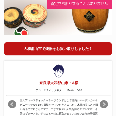
オーボエ
ピッコロ
ファゴット
フルート
クラリネット
コルネット
チューバ
トランペット
大和郡山市で楽器をお買い取りしました！
トロンボーン
ホルン
ユーフォニアム
尺八
奈良県大和郡山市・A様
アコースティックギター Martin 0-18
三大アコースティックギターブランドとして名高いマーチンのマホ
ガニーモデル0-18を買取させていただきました。木目の美しさと深
い音色でプロからアマチュアまで幅広い人気を誇るモデルです。今
回はギタースタンドなどと一緒に買取させていただいたため高価買