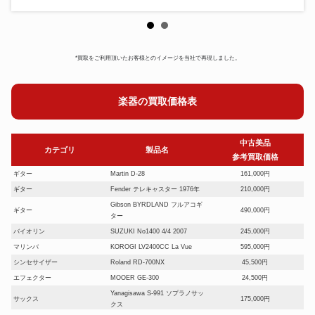
*買取をご利用頂いたお客様とのイメージを当社で再現しました。
楽器の買取価格表
中古美品
カテゴリ
製品名
参考買取価格
ギター
Martin D-28
161,000円
ギター
Fender テレキャスター 1976年
210,000円
Gibson BYRDLAND フルアコギ
ギター
490,000円
ター
バイオリン
SUZUKI No1400 4/4 2007
245,000円
マリンバ
KOROGI LV2400CC La Vue
595,000円
シンセサイザー
Roland RD-700NX
45,500円
エフェクター
MOOER GE-300
24,500円
Yanagisawa S-991 ソプラノサッ
サックス
175,000円
クス