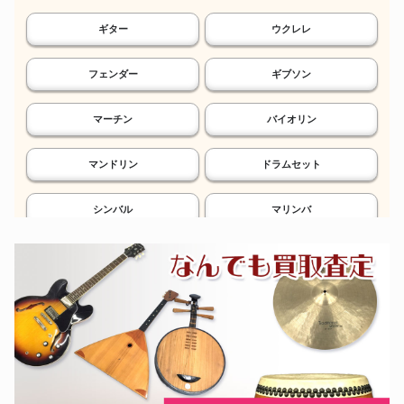
ギター
ウクレレ
フェンダー
ギブソン
マーチン
バイオリン
マンドリン
ドラムセット
シンバル
マリンバ
鉄琴
電子ドラム
シンセサイザー
エフェクター
ソプラノサックス
アルトサックス
テナーサックス
バリトンサックス