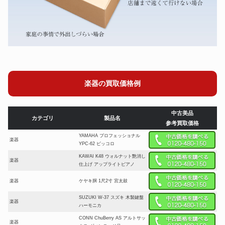
楽器の買取価格例
中古美品
カテゴリ
製品名
参考買取価格
YAMAHA プロフェッショナル
楽器
YPC-62 ピッコロ
KAWAI K48 ウォルナット艶消し
楽器
仕上げ アップライトピアノ
楽器
ケヤキ胴 1尺2寸 宮太鼓
SUZUKI W-37 スズキ 木製鍵盤
楽器
ハーモニカ
CONN ChuBerry AS アルトサッ
楽器