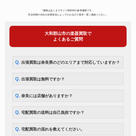
YAMAHA YBS-41II バリトンサ
サックス
175,000円
ックス
*価格はあくまでサイト制作時の参考価格です。
オーボエ
Fossati FJ-77
154,000円
売る時期や当社の在庫状況によってかわるので是非一度ご連絡ください。
ピッコロ
Pearl Flute PFP-105
56,000円
フルート
Muramatsu Flute EXIII
63,000円
大和郡山市の楽器買取で
クラリネット
ヤマハ 450
23,800円
よくあるご質問
コルネット
BESSON 600
28,000円
チューバ
MIRAPHONE B86A
280,000円
BACH Stradivarius Model 37
トランペット
73,500円
ML
Q. 出張買取は奈良県のどのエリアまで対応していますか？
YAMAHA YSL882UII テナーバ
トロンボーン
105,000円
ストロンボーン
F.BESSON BE-702 フレンチホ
Q. 出張買取は無料ですか？
ホルン
62,300円
ルン
ユーフォニアム
ウィルソン TA-2900
332,500円
Q. 奈良には店舗がありますか？
Q. 宅配買取の送料は自己負担ですか？
Q. 宅配買取の流れを教えてください。